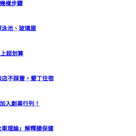
幾樣步驟
際泳池、玻璃屋
以上超划算
1飯店不踩雷，墾丁住宿
加入創業行列！
公車理論」解釋腸保健